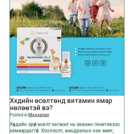
Хүүхдийн өсөлтөнд витамин ямар
нөлөөтэй вэ?
Posted in
Мэдээлэл
Хүүхдийн эрүүл өсөлт хөгжил нь зөвхөн генетикээс
хамаардаггүй. Хооллолт, амьдралын хэв маяг,