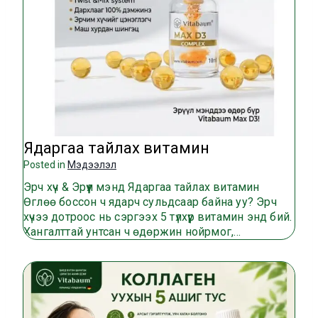
Ядаргаа тайлах витамин
Posted in
Мэдээлэл
Эрч хүч & Эрүүл мэнд Ядаргаа тайлах витамин
Өглөө боссон ч ядарч сульдсаар байна уу? Эрч
хүчээ дотроос нь сэргээх 5 түлхүүр витамин энд бий.
Хангалттай унтсан ч өдөржин нойрмог,…