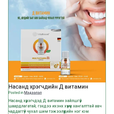
Насанд хүрэгчдийн Д витамин
Posted in
Мэдээлэл
Насанд хүрэгчдэд Д витамин зайлшгүй
шаардлагатай, гэхдээ ихэнх хүмүүс хангалттай авч
чаддаггүй чухал шим тэжээлүүдийн нэг юм.