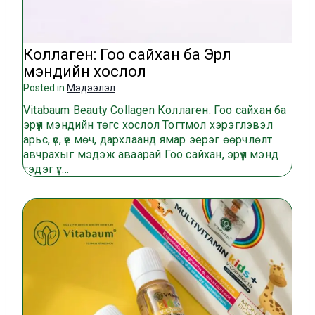
Коллаген: Гоо сайхан ба Эрүүл
мэндийн хослол
Posted in
Мэдээлэл
Vitabaum Beauty Collagen Коллаген: Гоо сайхан ба
эрүүл мэндийн төгс хослол Тогтмол хэрэглэвэл
арьс, үс, үе мөч, дархлаанд ямар эерэг өөрчлөлт
авчрахыг мэдэж аваарай Гоо сайхан, эрүүл мэнд
гэдэг үг…