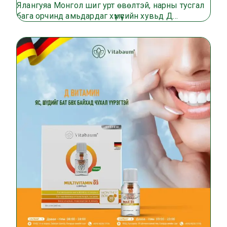
Ялангуяа Монгол шиг урт өвөлтэй, нарны тусгал
бага орчинд амьдардаг хүмүүсийн хувьд Д…