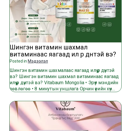
Шингэн витамин шахмал
витаминаас яагаад илүү үр дүнтэй вэ?
Posted in
Мэдээлэл
Шингэн витамин шахмалаас яагаад илүү үр дүнтэй
вэ? Шингэн витамин шахмал витаминаас яагаад
илүү үр дүнтэй вэ? Vitabaum Mongolia • Эрүүл мэндийн
зөвлөгөө • 8 минутын уншлага Орчин үеийн хүн…