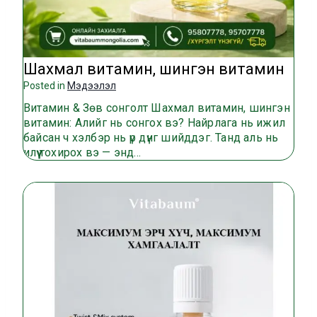
Шахмал витамин, шингэн витамин
Posted in
Мэдээлэл
Витамин & Зөв сонголт Шахмал витамин, шингэн
витамин: Алийг нь сонгох вэ? Найрлага нь ижил
байсан ч хэлбэр нь үр дүнг шийддэг. Танд аль нь
илүү тохирох вэ — энд…