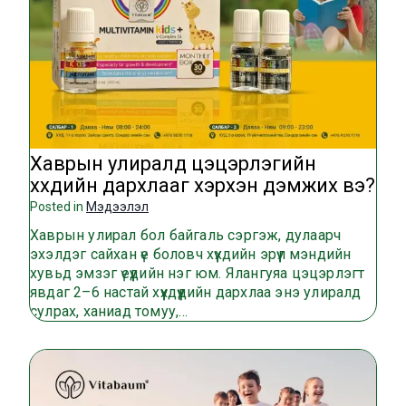
Хаврын улиралд цэцэрлэгийн
хүүхдийн дархлааг хэрхэн дэмжих вэ?
Posted in
Мэдээлэл
Хаврын улирал бол байгаль сэргэж, дулаарч
эхэлдэг сайхан үе боловч хүүхдийн эрүүл мэндийн
хувьд эмзэг үеүүдийн нэг юм. Ялангуяа цэцэрлэгт
явдаг 2–6 настай хүүхдүүдийн дархлаа энэ улиралд
сулрах, ханиад томуу,…