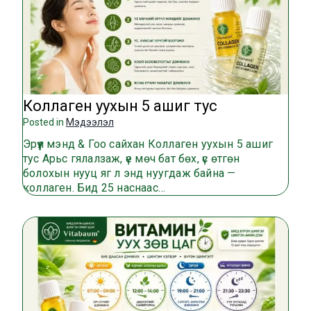
Коллаген уухын 5 ашиг тус
Posted in
Мэдээлэл
Эрүүл мэнд & Гоо сайхан Коллаген уухын 5 ашиг
тус Арьс гялалзаж, үе мөч бат бөх, үс өтгөн
болохын нууц яг л энд нуугдаж байна —
коллаген. Бид 25 наснаас…