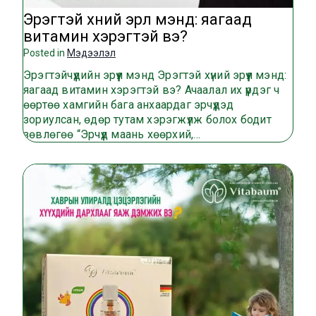
Эрэгтэй хүний эрүүл мэнд: яагаад
витамин хэрэгтэй вэ?
Posted in
Мэдээлэл
Эрэгтэйчүүдийн эрүүл мэнд Эрэгтэй хүний эрүүл мэнд:
яагаад витамин хэрэгтэй вэ? Ачаалал их үүрдэг ч
өөртөө хамгийн бага анхаардаг эрчүүдэд
зориулсан, өдөр тутам хэрэгжүүлж болох бодит
зөвлөгөө “Эрчүүд маань хөөрхий,…