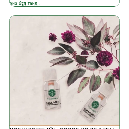
энэ бүгд танд…