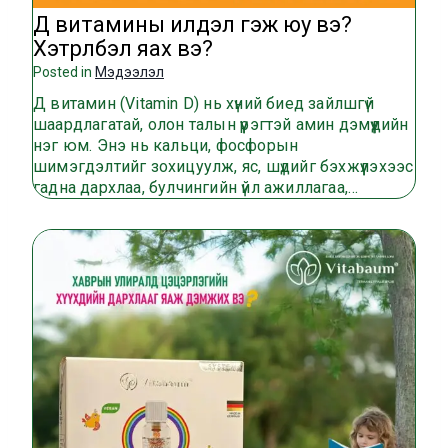
Д витамины илүүдэл гэж юу вэ?
Хэтрүүлбэл яах вэ?
Posted in
Мэдээлэл
Д витамин (Vitamin D) нь хүний биед зайлшгүй
шаардлагатай, олон талын үүрэгтэй амин дэмүүдийн
нэг юм. Энэ нь кальци, фосфорын
шимэгдэлтийг зохицуулж, яс, шүдийг бэхжүүлэхээс
гадна дархлаа, булчингийн үйл ажиллагаа,…