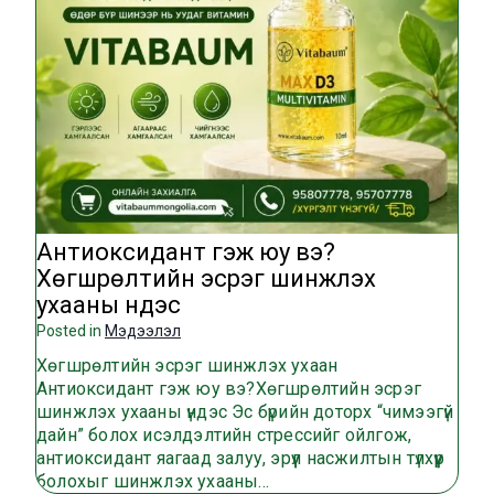
Антиоксидант гэж юу вэ?
Хөгшрөлтийн эсрэг шинжлэх
ухааны үндэс
Posted in
Мэдээлэл
Хөгшрөлтийн эсрэг шинжлэх ухаан
Антиоксидант гэж юу вэ?Хөгшрөлтийн эсрэг
шинжлэх ухааны үндэс Эс бүрийн доторх “чимээгүй
дайн” болох исэлдэлтийн стрессийг ойлгож,
антиоксидант яагаад залуу, эрүүл насжилтын түлхүүр
болохыг шинжлэх ухааны…