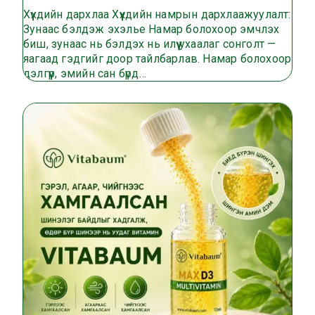
Хүүхдийн дархлаа Хүүхдийн намрын дархлаажуулалт:
Зунаас бэлдэж эхэлье Намар болохоор эмчлэх
биш, зунаас нь бэлдэх нь илүү ухаалаг сонголт —
яагаад гэдгийг доор тайлбарлав. Намар болохоор
дэлгүүр, эмийн сан бүрд…