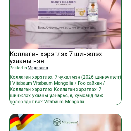
Коллаген хэрэглэх 7 шинжлэх
ухааны үнэн
Posted in
Мэдээлэл
Коллаген хэрэглэх: 7 чухал үнэн (2026 шинэчлэлт)
| Vitabaum Vitabaum Mongolia / Гоо сайхан /
Коллаген хэрэглэх Коллаген хэрэглэх: 7
шинжлэх ухааны үнэнарьс, үс, хумсанд яаж
нөлөөлдөг вэ? Vitabaum Mongolia…