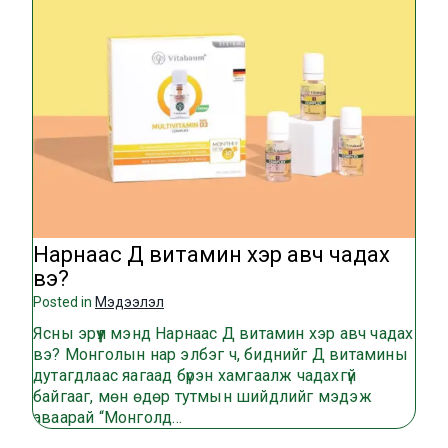
Нарнаас Д витамин хэр авч чадах
вэ?
Posted in
Мэдээлэл
Ясны эрүүл мэнд Нарнаас Д витамин хэр авч чадах
вэ? Монголын нар элбэг ч, биднийг Д витамины
дутагдлаас яагаад бүрэн хамгаалж чадахгүй
байгааг, мөн өдөр тутмын шийдлийг мэдэж
аваарай “Монголд…