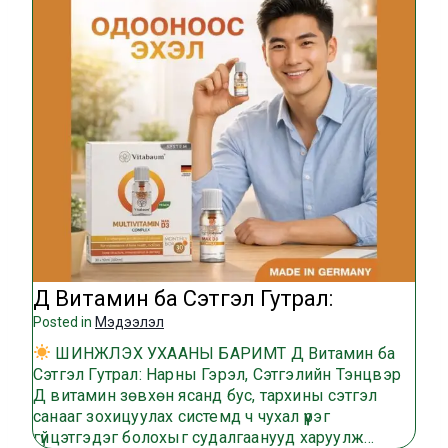
Д Витамин ба Сэтгэл Гутрал:
Posted in
Мэдээлэл
ШИНЖЛЭХ УХААНЫ БАРИМТ Д Витамин ба
Сэтгэл Гутрал: Нарны Гэрэл, Сэтгэлийн Тэнцвэр
Д витамин зөвхөн ясанд бус, тархины сэтгэл
санааг зохицуулах системд ч чухал үүрэг
гүйцэтгэдэг болохыг судалгаанууд харуулж…