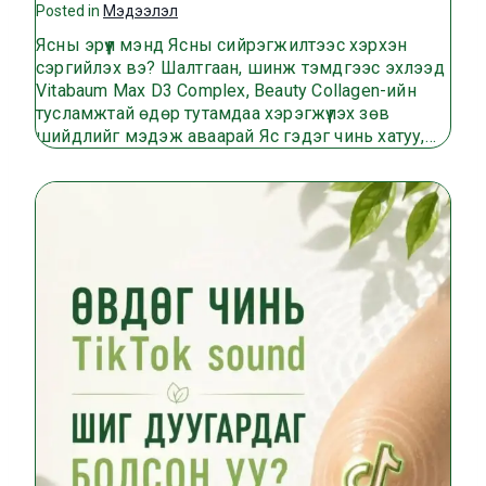
Posted in
Мэдээлэл
Ясны эрүүл мэнд Ясны сийрэгжилтээс хэрхэн
сэргийлэх вэ? Шалтгаан, шинж тэмдгээс эхлээд
Vitabaum Max D3 Complex, Beauty Collagen-ийн
тусламжтай өдөр тутамдаа хэрэгжүүлэх зөв
шийдлийг мэдэж аваарай Яс гэдэг чинь хатуу,…