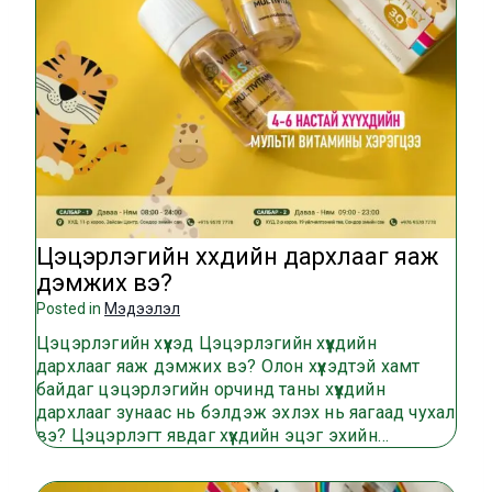
Цэцэрлэгийн хүүхдийн дархлааг яаж
дэмжих вэ?
Posted in
Мэдээлэл
Цэцэрлэгийн хүүхэд Цэцэрлэгийн хүүхдийн
дархлааг яаж дэмжих вэ? Олон хүүхэдтэй хамт
байдаг цэцэрлэгийн орчинд таны хүүхдийн
дархлааг зунаас нь бэлдэж эхлэх нь яагаад чухал
вэ? Цэцэрлэгт явдаг хүүхдийн эцэг эхийн…