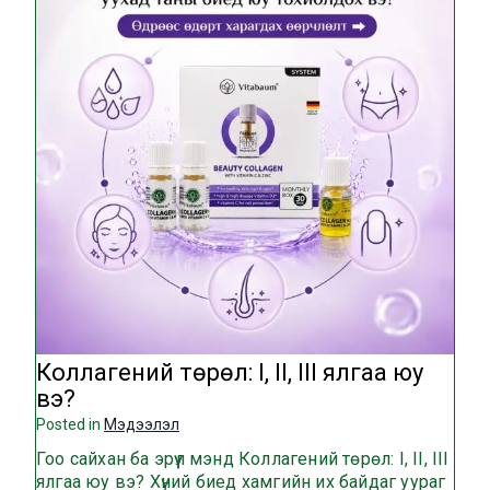
Коллагений төрөл: I, II, III ялгаа юу
вэ?
Posted in
Мэдээлэл
Гоо сайхан ба эрүүл мэнд Коллагений төрөл: I, II, III
ялгаа юу вэ? Хүний биед хамгийн их байдаг уураг