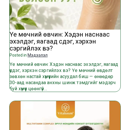
Үе мөчний өвчин: Хэдэн наснаас
эхэлдэг, яагаад үүсдэг, хэрхэн
сэргийлэх вэ?
Posted in
Мэдээлэл
Үе мөчний өвчин: Хэдэн наснаас эхэлдэг, яагаад
үүсдэг, хэрхэн сэргийлэх вэ? Үе мөчний өвдөлт
зөвхөн настай хүмүүсийн асуудал биш — өнөөдөр
30-аад насандаа анхны шинж тэмдгийг мэдэрч
буй хүмүүс цөөнгүй…