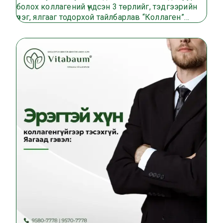
болох коллагений үндсэн 3 төрлийг, тэдгээрийн
үүрэг, ялгааг тодорхой тайлбарлав “Коллаген”…