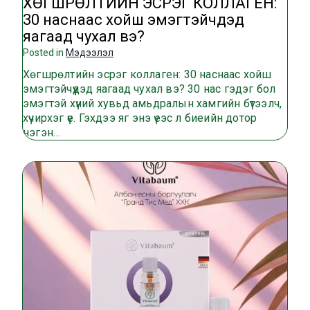
ХӨГШРӨЛТИЙН ЭСРЭГ КОЛЛАГЕН:
30 наснаас хойш эмэгтэйчүүдэд
яагаад чухал вэ?
Posted in
Мэдээлэл
Хөгшрөлтийн эсрэг коллаген: 30 наснаас хойш
эмэгтэйчүүдэд яагаад чухал вэ? 30 нас гэдэг бол
эмэгтэй хүний хувьд амьдралын хамгийн бүтээлч,
хүчирхэг үе. Гэхдээ яг энэ үеэс л биеийн дотор
нэгэн…