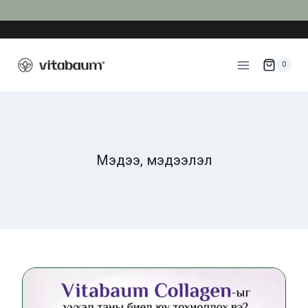
Skip
to
content
0
Мэдээ, мэдээлэл