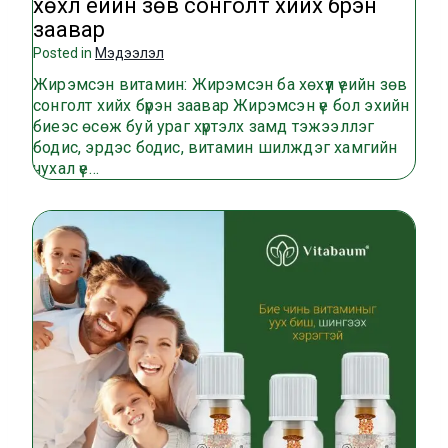
хөхүүл үеийн зөв сонголт хийх бүрэн
заавар
Posted in
Мэдээлэл
Жирэмсэн витамин: Жирэмсэн ба хөхүүл үеийн зөв
сонголт хийх бүрэн заавар Жирэмсэн үе бол эхийн
биеэс өсөж буй ураг хүртэлх замд тэжээллэг
бодис, эрдэс бодис, витамин шилждэг хамгийн
чухал үе…