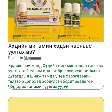
Хүүхдийн витамин хэдэн наснаас
уулгах вэ?
Posted in
Мэдээлэл
Хүүхдийн эрүүл мэнд Хүүхдийн витамин хэдэн наснаас
уулгах вэ? Насны онцлог бүрт тохирсон витамин,
дутагдлын шинж тэмдэг, зөв хэрэглээний
талаар эцэг эхэд зориулсан бодит зөвлөгөө
“Хүүхдэдээ витамин уулгах уу, үгүй…