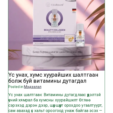
Үс унах, хумс хуурайших шалтгаан
болж буй витамины дутагдал
Posted in
Мэдээлэл
Үс унах шалтгаан: Витамины дутагдлаас үүдэлтэй
үсний хямрал ба хумсны хуурайшилт Өглөө
сэрэхэд дэрэн дээр, шүршүүрт орохдоо угаалтуурт,
сам авахад үс хальт ороогоод унаж байгаа эсэх —