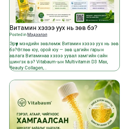
Витамин хэзээ уух нь зөв бэ?
Posted in
Мэдээлэл
Эрүүл мэндийн зөвлөмж Витамин хэзээ уух нь зөв
бэ?Өглөө юу, орой юу — зөв цагийн гарын
авлага Витаминаа хэзээ уувал хамгийн сайн
шингэх вэ? Vitabaum-ын Multivitamin D3 Max,
Beauty Collagen,…