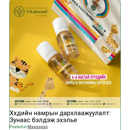
Хүүхдийн намрын дархлаажуулалт:
Зунаас бэлдэж эхэлье
Posted in
Мэдээлэл