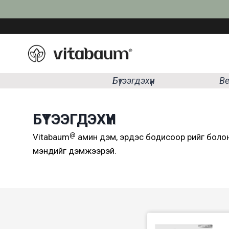
Skip
to
content
Бүтээгдэхүүн
Be
БҮТЭЭГДЭХҮҮН
@
Vitabaum
амин дэм, эрдэс бодисоор өөрийгөө бол
мэндийг дэмжээрэй.