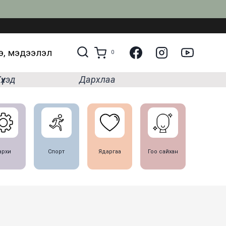
, мэдээлэл
0
үүхэд
Дархлаа
архи
Спорт
Ядаргаа
Гоо сайхан