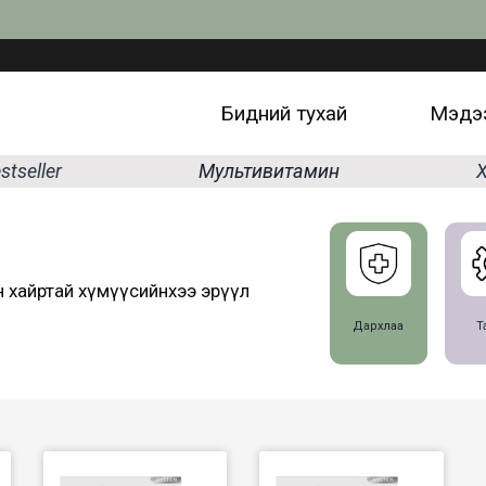
Бидний тухай
Мэдээ
stseller
Мультивитамин
Х
он хайртай хүмүүсийнхээ эрүүл
Дархлаа
Т