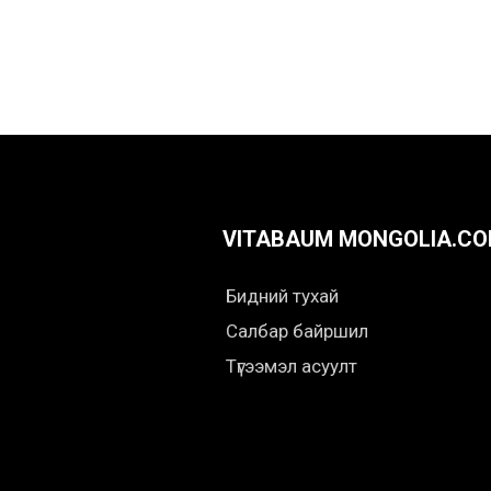
VITABAUM MONGOLIA.C
Бидний тухай
Салбар байршил
Түгээмэл асуулт