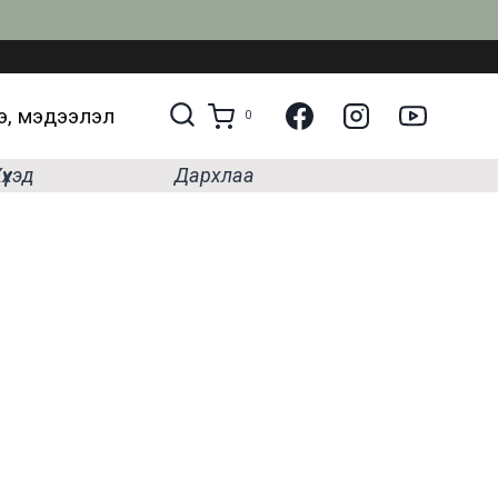
, мэдээлэл
0
үүхэд
Дархлаа