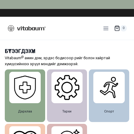
Skip
to
content
0
БҮТЭЭГДЭХҮҮН
@
Vitabaum
амин дэм, эрдэс бодисоор өөрийгөө болон хайртай
хүмүүсийнхээ эрүүл мэндийг дэмжээрэй.
Дархлаа
Тархи
Спорт