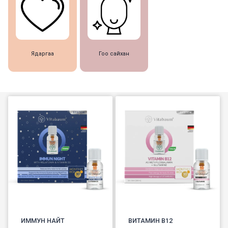
Ядаргаа
Гоо сайхан
ИММУН НАЙТ
BИТАМИН В12