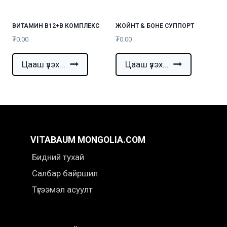
ВИТАМИН B12+B КОМПЛЕКС
ЖОЙНТ & БОНЕ СУППОРТ
₮
0.00
₮
0.00
Цааш үзэх...
Цааш үзэх...
VITABAUM MONGOLIA.COM
Бидний тухай
Салбар байршил
Түгээмэл асуулт