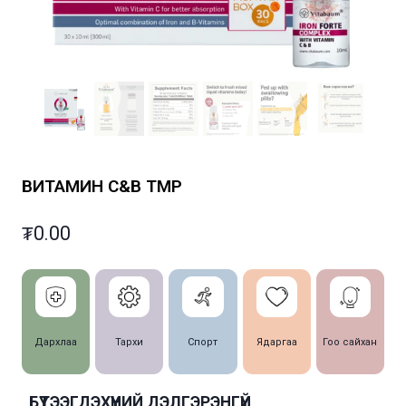
ВИТАМИН С&B ТӨМӨР
₮
0.00
Дархлаа
Тархи
Спорт
Ядаргаа
Гоо сайхан
БҮТЭЭГДЭХҮҮНИЙ ДЭЛГЭРЭНГҮЙ