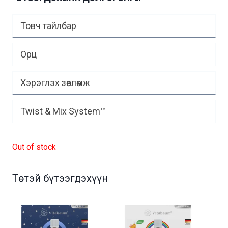
Товч тайлбар
Орц
Хэрэглэх зөвлөмж
Twist & Mix System™
Out of stock
Төстэй бүтээгдэхүүн